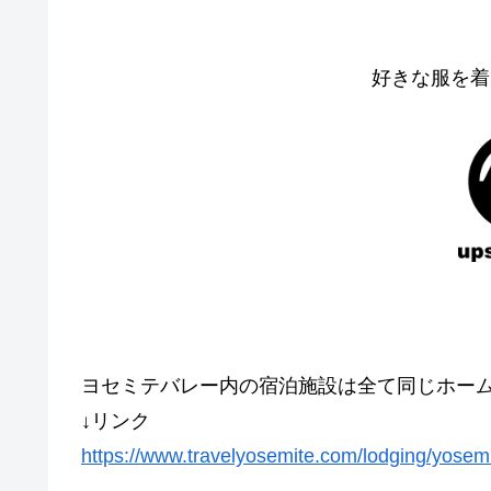
好きな服を着
ヨセミテバレー内の宿泊施設は全て同じホー
↓リンク
https://www.travelyosemite.com/lodging/yosemi