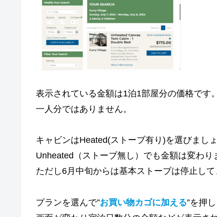
表示されている金額は1泊1部屋分の価格です
一人分ではありません。
キャビンはHeated(ストーブ有り)を選びまし
Unheated（ストーブ無し）でも金額は変わ
ただし6月中旬からは基本ストーブは停止して
プランを選んで”
お買い物カゴに加える
”を押