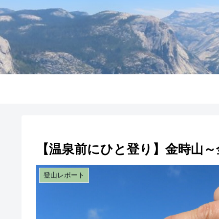
【温泉前にひと登り】金時山～
登山レポート