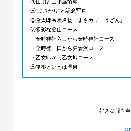
④山頂と山小屋情報
⑤”まさかり”と記念写真
⑥金太郎茶屋名物『まさカリーうどん』
⑦多彩な登山コース
・金時神社入口から金時神社コース
・金時登山口から矢倉沢コース
・乙女峠から乙女峠コース
⑧箱根といえば温泉
好きな服を着
On