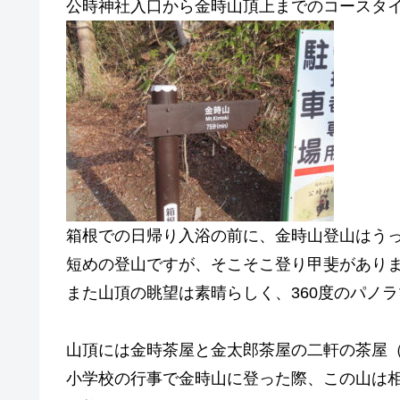
公時神社入口から金時山頂上までのコースタ
箱根での日帰り入浴の前に、金時山登山はう
短めの登山ですが、そこそこ登り甲斐があり
また山頂の眺望は素晴らしく、360度のパノ
山頂には金時茶屋と金太郎茶屋の二軒の茶屋
小学校の行事で金時山に登った際、この山は