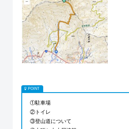
①駐車場
②トイレ
③登山道について