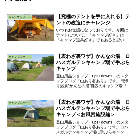
【究極のテントを手に入れる】テ
キャンプレポート
ントの改造にチャレンジ
いつもお世話になっております。今回は
テントについて。「キャンプ好き」は
「キャンプ道具好き」でもあると思いま
す。キャンプ道具のメインと言えば”テン
ト”でしょう。みなさんのテントはどのよ
うなテントですか？あのメーカーのあの
【表わざ裏ワザ】かんなの湯 ロ
キャンプレポート
テントが欲しいなど具体...
ハスガルテンキャンプ場で手ぶら
キャンプ
登山用品ショップ ups+downs のスタ
ッフブログ『山あり谷あり』です。日帰
り温泉”かんなの湯”併設のキャンプ場『ロ
ハスガルテンキャンプ場』で手ぶらキャ
ンプをしてきました。長瀞で行われたア
ウトドアイベント”THE
【表わざ裏ワザ】かんなの湯 ロ
キャンプレポート
FLAPPERLAND...
ハスガルテンキャンプ場で手ぶら
キャンプ＜お風呂施設編＞
登山用品ショップ ups+downs のスタ
ッフブログ『山あり谷あり』です。ロハ
スガルテンキャンプ場に手ぶらキャンプ
に行ってきました。↑ロハスガルテンキャ