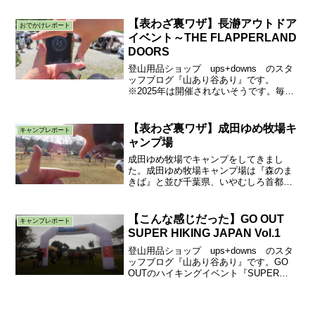
ンプ場のシンボルの木当キャンプ場には
毎年２回、春先と晩秋に行ってます。前
【表わざ裏ワザ】長瀞アウトドア
おでかけレポート
回は主にキャン...
イベント～THE FLAPPERLAND
DOORS
登山用品ショップ ups+downs のスタ
ッフブログ『山あり谷あり』です。
※2025年は開催されないそうです。毎年5
月に行われる長瀞のアウトドアイベント
『THE FLAPPERLAND DOORS』に行っ
てきました。山に囲まれた会場に否が...
【表わざ裏ワザ】成田ゆめ牧場キ
キャンプレポート
ャンプ場
成田ゆめ牧場でキャンプをしてきまし
た。成田ゆめ牧場キャンプ場は『森のま
きば』と並び千葉県、いやむしろ首都圏
の代表的なキャンプ場と言っても過言で
ないでしょう。【関連記事】森のまきば
キャンプ場大抵のキャンプ場が午後にチ
【こんな感じだった】GO OUT
キャンプレポート
ェックイン、翌日の午前中に...
SUPER HIKING JAPAN Vol.1
登山用品ショップ ups+downs のスタ
ッフブログ『山あり谷あり』です。GO
OUTのハイキングイベント『SUPER
HIKING JAPAN』に参加しました。初開
催とのことで、参加せねばと申し込みま
した。1泊2日のテント泊ハイキングで...