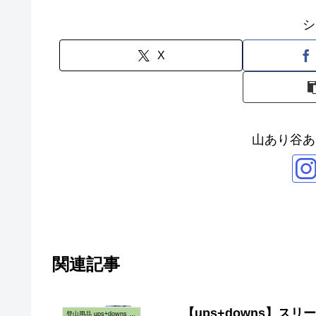
シ
X
山あり谷あ
関連記事
【ups+downs】ス
登山用品 ups+downs 情報