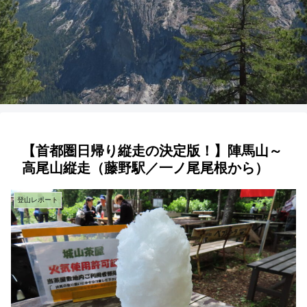
【首都圏日帰り縦走の決定版！】陣馬山～
高尾山縦走（藤野駅／一ノ尾尾根から）
登山レポート