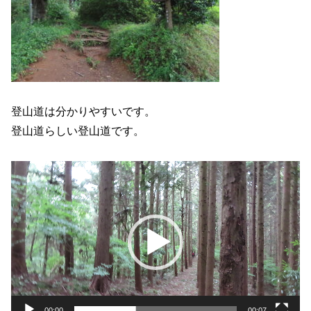
登山道は分かりやすいです。
登山道らしい登山道です。
動
画
プ
レ
ー
ヤ
ー
00:00
00:07