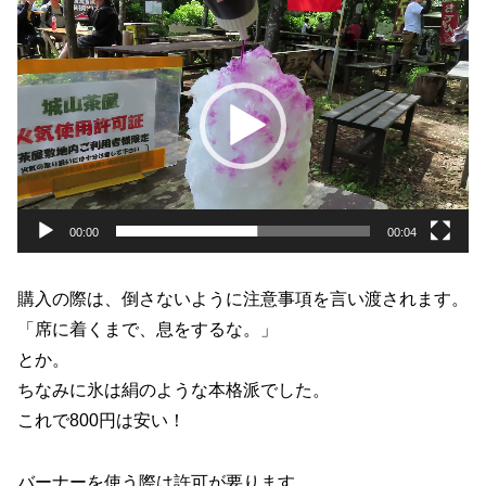
動
画
プ
レ
ー
ヤ
ー
00:00
00:04
購入の際は、倒さないように注意事項を言い渡されます。
「席に着くまで、息をするな。」
とか。
ちなみに氷は絹のような本格派でした。
これで800円は安い！
バーナーを使う際は許可が要ります。