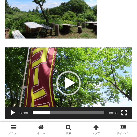
動
画
プ
レ
ー
ヤ
ー
00:00
00:06
二人掛かりでなんとか食べ終えました。
メニュー
ホーム
検索
トップ
サイドバー